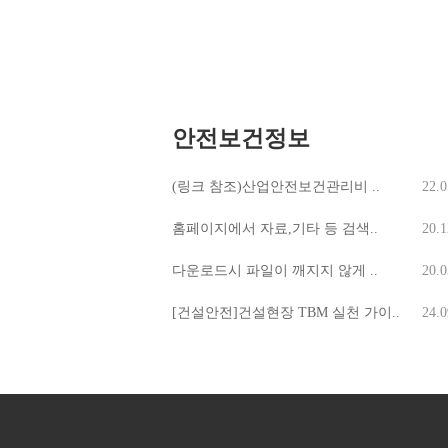
안전보건정보
(링크 참조)산업안전보건관리비 ..
22.0
홈페이지에서 자료,기타 등 검색..
20.1
다운로드시 파일이 깨지지 않게 ..
20.0
[건설안전]건설현장 TBM 실천 가이..
24.0