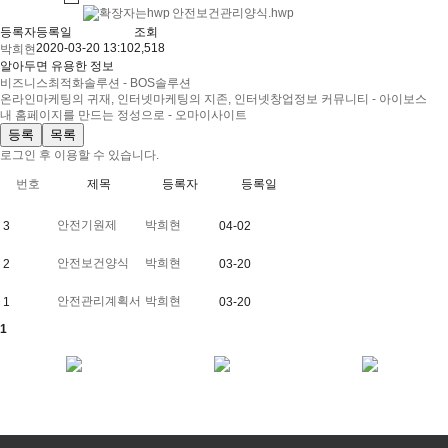
안전보건관리양식.hwp
등록자
등록일
조회
2020-03-20 13:10
2,518
박희현
알아두면 유용한 정보
비즈니스최적화솔루션 - BOS솔루션
온라인마케팅의 귀재, 인터넷마케팅의 지존, 인터넷창업정보 커뮤니티 - 아이보스
내 홈페이지를 만드는 정성으로 - 오마이사이트
등록
목록
로그인 후 이용할 수 있습니다.
로그
번호
제목
등록자
등록일
안전기원제
박희현
3
04-02
안전보건양식
박희현
2
03-20
안전관리계획서
박희현
1
03-20
1
Call us
Mail
Fax
02-000-0000
business@0000.com
02-123-1234