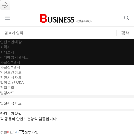
안전보건대장
계획서
회사소개
재해예방기술지도
자료실&견적
자료실&견적
안전보건정보
안전서식자료
질의 회신 Q&A
견적문의
법령자료
안전서식자료
안전보건양식
각 종류의 안전보건양식 샘플입니다.
추천
0
반대
0
첨부파일