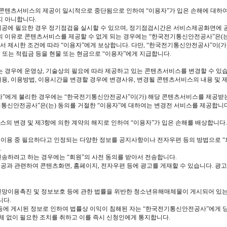
 콘텐츠서비스의 제공이 일시적으로 중단됨으로 인하여 “이용자”가 입은 손해에 대하여
지 아니합니다.
제공에 필요한 경우 정기점검을 실시할 수 있으며, 정기점검시간은 서비스제공화면에 
등의 이유로 콘텐츠서비스를 제공할 수 없게 되는 경우에는 “한국전기통신안전공사”은(는) 
 제시한 조건에 따라 “이용자”에게 보상합니다. 다만, “한국전기통신안전공사”이(가
 또는 적립금 등을 현물 또는 현금으로 “이용자”에게 지급합니다.
는 경우에 운영상, 기술상의 필요에 따라 제공하고 있는 콘텐츠서비스를 변경할 수 있
용, 이용방법, 이용시간을 변경할 경우에 변경사유, 변경될 콘텐츠서비스의 내용 및 제
”에게 불리한 경우에는 “한국전기통신안전공사”이(가) 해당 콘텐츠서비스를 제공받는 “
기통신안전공사”은(는) 동의를 거절한 “이용자”에 대하여는 변경전 서비스를 제공합니다
스의 변경 및 제3항에 의한 계약의 해지로 인하여 “이용자”가 입은 손해를 배상합니다.
이용 중 필요하다고 인정되는 다양한 정보를 공지사항이나 전자우편 등의 방법으로 “회원
.
전송하려고 하는 경우에는 “회원”의 사전 동의를 받아서 전송합니다.
제공과 관련하여 콘텐츠화면, 홈페이지, 전자우편 등에 광고를 게재할 수 있습니다. 광
망이용촉진 및 정보보호 등에 관한 법률을 위반한 청소년유해매체물이 게시되어 있는 경우
니다.
등에 게시된 정보로 인하여 법률상 이익이 침해된 자는 “한국전기통신안전공사”에게 당
지체 없이 필요한 조치를 취하고 이를 즉시 신청인에게 통지합니다.