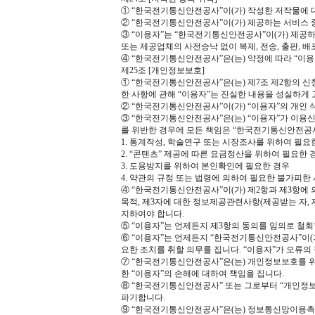
① “한국전기통신안전공사”이(가) 작성한 저작물에
② “한국전기통신안전공사”이(가) 제공하는 서비스 
③ “이용자”는 “한국전기통신안전공사”이(가) 제
또는 제공업체의 사전승낙 없이 복제, 전송, 출판, 
④ “한국전기통신안전공사”은(는) 약정에 따라 “이용
제25조 [개인정보보호]
① “한국전기통신안전공사”은(는) 제7조 제2항의 
한 사항에 관해 “이용자”는 진실한 내용을 성실하게
② “한국전기통신안전공사”이(가) “이용자”의 개인 
③ “한국전기통신안전공사”은(는) “이용자”가 이용신
를 위반한 경우에 모든 책임은 “한국전기통신안전공사”
1. 통계작성, 학술연구 또는 시장조사를 위하여 필요
2. “콘텐츠” 제공에 따른 요금정산을 위하여 필요한 
3. 도용방지를 위하여 본인확인에 필요한 경우
4. 약관의 규정 또는 법령에 의하여 필요한 불가피한
④ “한국전기통신안전공사”이(가) 제2항과 제3항에 
목적, 제3자에 대한 정보제공관련사항(제공받는 자,
지하여야 합니다.
⑤ “이용자”는 언제든지 제3항의 동의를 임의로 철회
⑥ “이용자”는 언제든지 “한국전기통신안전공사”이(가
요한 조치를 취할 의무를 집니다. “이용자”가 오류의
⑦ “한국전기통신안전공사”은(는) 개인정보보호를 위하
한 “이용자”의 손해에 대하여 책임을 집니다.
⑧ “한국전기통신안전공사” 또는 그로부터 “개인정보”
파기합니다.
⑨ “한국전기통신안전공사”은(는) 정보통신망이용촉진 