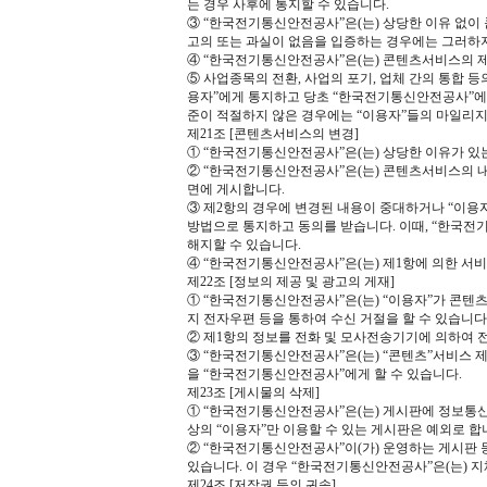
는 경우 사후에 통지할 수 있습니다.
③ “한국전기통신안전공사”은(는) 상당한 이유 없이
고의 또는 과실이 없음을 입증하는 경우에는 그러하
④ “한국전기통신안전공사”은(는) 콘텐츠서비스의 
⑤ 사업종목의 전환, 사업의 포기, 업체 간의 통합 
용자”에게 통지하고 당초 “한국전기통신안전공사”에서
준이 적절하지 않은 경우에는 “이용자”들의 마일리지
제21조 [콘텐츠서비스의 변경]
① “한국전기통신안전공사”은(는) 상당한 이유가 있
② “한국전기통신안전공사”은(는) 콘텐츠서비스의 내
면에 게시합니다.
③ 제2항의 경우에 변경된 내용이 중대하거나 “이용자
방법으로 통지하고 동의를 받습니다. 이때, “한국전
해지할 수 있습니다.
④ “한국전기통신안전공사”은(는) 제1항에 의한 서비
제22조 [정보의 제공 및 광고의 게재]
① “한국전기통신안전공사”은(는) “이용자”가 콘텐츠
지 전자우편 등을 통하여 수신 거절을 할 수 있습니다
② 제1항의 정보를 전화 및 모사전송기기에 의하여 
③ “한국전기통신안전공사”은(는) “콘텐츠”서비스 
을 “한국전기통신안전공사”에게 할 수 있습니다.
제23조 [게시물의 삭제]
① “한국전기통신안전공사”은(는) 게시판에 정보통신
상의 “이용자”만 이용할 수 있는 게시판은 예외로 합
② “한국전기통신안전공사”이(가) 운영하는 게시판 
있습니다. 이 경우 “한국전기통신안전공사”은(는) 
제24조 [저작권 등의 귀속]