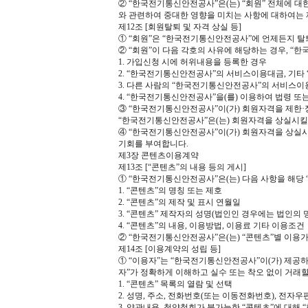
② “한국전기통신안전공사”은(는) “회원” 전체에 대
와 관련하여 중대한 영향을 미치는 사항에 대하여는 
제12조 [회원탈퇴 및 자격 상실 등]
① “회원”은 “한국전기통신안전공사”에 언제든지 탈
② “회원”이 다음 각호의 사유에 해당하는 경우, “
1. 가입신청 시에 허위내용을 등록한 경우
2. “한국전기통신안전공사”의 서비스이용대금, 기
3. 다른 사람의 “한국전기통신안전공사”의 서비스이
4. “한국전기통신안전공사”을(를) 이용하여 법령 
③ “한국전기통신안전공사”이(가) 회원자격을 제한·정
“한국전기통신안전공사”은(는) 회원자격을 상실시킬 
④ “한국전기통신안전공사”이(가) 회원자격을 상실시
기회를 부여합니다.
제3장 콘텐츠이용계약
제13조 [“콘텐츠”의 내용 등의 게시]
① “한국전기통신안전공사”은(는) 다음 사항을 해당 
1. “콘텐츠”의 명칭 또는 제호
2. “콘텐츠”의 제작 및 표시 연월일
3. “콘텐츠” 제작자의 성명(법인인 경우에는 법인의 명
4. “콘텐츠”의 내용, 이용방법, 이용료 기타 이용조건
② “한국전기통신안전공사”은(는) “콘텐츠”별 이용
제14조 [이용계약의 성립 등]
① “이용자”는 “한국전기통신안전공사”이(가) 제공하
자”가 정확하게 이해하고 실수 또는 착오 없이 거래할
1. “콘텐츠” 목록의 열람 및 선택
2. 성명, 주소, 전화번호(또는 이동전화번호), 전자
3. 약관내용, 청약철회가 불가능한 “콘텐츠”에 대해