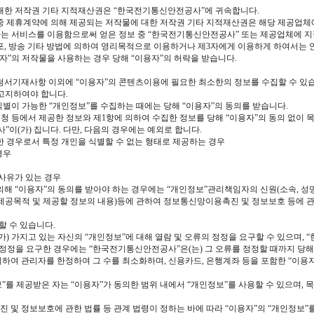
 대한 저작권 기타 지적재산권은 “한국전기통신안전공사”에 귀속합니다.
중 제휴계약에 의해 제공되는 저작물에 대한 저작권 기타 지적재산권은 해당 제공업체
공하는 서비스를 이용함으로써 얻은 정보 중 “한국전기통신안전공사” 또는 제공업체에
배포, 방송 기타 방법에 의하여 영리목적으로 이용하거나 제3자에게 이용하게 하여서는 안
자”의 저작물을 사용하는 경우 당해 “이용자”의 허락을 받습니다.
신청서기재사항 이외에 “이용자”의 콘텐츠이용에 필요한 최소한의 정보를 수집할 수 있습
 고지하여야 합니다.
식별이 가능한 “개인정보”를 수집하는 때에는 당해 “이용자”의 동의를 받습니다.
청 등에서 제공한 정보와 제1항에 의하여 수집한 정보를 당해 “이용자”의 동의 없이 목
이(가) 집니다. 다만, 다음의 경우에는 예외로 합니다.
한 경우로서 특정 개인을 식별할 수 없는 형태로 제공하는 경우
경우
 사유가 있는 경우
의해 “이용자”의 동의를 받아야 하는 경우에는 “개인정보”관리책임자의 신원(소속, 성명
 제공목적 및 제공할 정보의 내용)등에 관하여 정보통신망이용촉진 및 정보보호 등에 관
할 수 있습니다.
) 가지고 있는 자신의 “개인정보”에 대해 열람 및 오류의 정정을 요구할 수 있으며, 
 정정을 요구한 경우에는 “한국전기통신안전공사”은(는) 그 오류를 정정할 때까지 당해
여 관리자를 한정하여 그 수를 최소화하며, 신용카드, 은행계좌 등을 포함한 “이용자”의
를 제공받은 자는 “이용자”가 동의한 범위 내에서 “개인정보”를 사용할 수 있으며, 
및 정보보호에 관한 법률 등 관계 법령이 정하는 바에 따라 “이용자”의 “개인정보”를