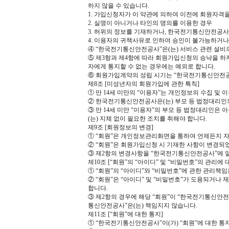
하지 않을 수 있습니다.
1. 가입신청자가 이 약관에 의하여 이전에 회원자격을
2. 실명이 아니거나 타인의 명의를 이용한 경우
3. 허위의 정보를 기재하거나, 한국전기통신안전공사
4. 이용자의 귀책사유로 인하여 승인이 불가능하거나
④ “한국전기통신안전공사”은(는) 서비스 관련 설비의
⑤ 제3항과 제4항에 따라 회원가입신청의 승낙을 하
자에게 통지할 수 없는 경우에는 예외로 합니다.
⑥ 회원가입계약의 성립 시기는 “한국전기통신안전공
제8조 [미성년자의 회원가입에 관한 특칙]
① 만 14세 미만의 “이용자”는 개인정보의 수집 
② 한국전기통신안전공사은(는) 부모 등 법정대리인의
③ 만 14세 미만 “이용자”의 부모 등 법정대리인은
(는) 지체 없이 필요한 조치를 취해야 합니다.
제9조 [회원정보의 변경]
① “회원”은 개인정보관리화면을 통하여 언제든지 
② “회원”은 회원가입신청 시 기재한 사항이 변경되
③ 제2항의 변경사항을 “한국전기통신안전공사”에 
제10조 [“회원”의 “아이디” 및 “비밀번호”의 관리에 
① “회원”의 “아이디”와 “비밀번호”에 관한 관리책임
② “회원”은 “아이디” 및 “비밀번호”가 도용되거
합니다.
③ 제2항의 경우에 해당 “회원”이 “한국전기통신안
통신안전공사”은(는) 책임지지 않습니다.
제11조 [“회원”에 대한 통지]
① “한국전기통신안전공사”이(가) “회원”에 대한 통