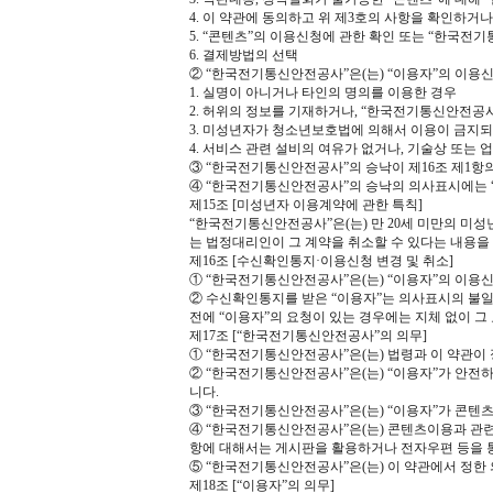
4. 이 약관에 동의하고 위 제3호의 사항을 확인하거나
5. “콘텐츠”의 이용신청에 관한 확인 또는 “한국전
6. 결제방법의 선택
② “한국전기통신안전공사”은(는) “이용자”의 이용
1. 실명이 아니거나 타인의 명의를 이용한 경우
2. 허위의 정보를 기재하거나, “한국전기통신안전공사
3. 미성년자가 청소년보호법에 의해서 이용이 금지되
4. 서비스 관련 설비의 여유가 없거나, 기술상 또는 
③ “한국전기통신안전공사”의 승낙이 제16조 제1항
④ “한국전기통신안전공사”의 승낙의 의사표시에는 “
제15조 [미성년자 이용계약에 관한 특칙]
“한국전기통신안전공사”은(는) 만 20세 미만의 미
는 법정대리인이 그 계약을 취소할 수 있다는 내용을
제16조 [수신확인통지·이용신청 변경 및 취소]
① “한국전기통신안전공사”은(는) “이용자”의 이용
② 수신확인통지를 받은 “이용자”는 의사표시의 불일
전에 “이용자”의 요청이 있는 경우에는 지체 없이 그
제17조 [“한국전기통신안전공사”의 의무]
① “한국전기통신안전공사”은(는) 법령과 이 약관이
② “한국전기통신안전공사”은(는) “이용자”가 안전
니다.
③ “한국전기통신안전공사”은(는) “이용자”가 콘텐
④ “한국전기통신안전공사”은(는) 콘텐츠이용과 관
항에 대해서는 게시판을 활용하거나 전자우편 등을 통
⑤ “한국전기통신안전공사”은(는) 이 약관에서 정한 
제18조 [“이용자”의 의무]