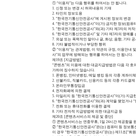
① “이용자”는 다음 행위를 하여서는 안 됩니다.
1. 신청 또는 변경 시 허위내용의 기재
2. 타인의 정보도용
3. “한국전기통신안전공사”에 게시된 정보의 변경
4. “한국전기통신안전공사”이(가) 금지한 정보(컴퓨
5. “한국전기통신안전공사”와(과) 기타 제3자의 저
6. “한국전기통신안전공사” 및 기타 제3자의 명예
7. 외설 또는 폭력적인 말이나 글, 화상, 음향, 
8. 기타 불법적이거나 부당한 행위
② “이용자”는 관계법령, 이 약관의 규정, 이용안내
사”의 업무에 방해되는 행위를 하여서는 안 됩니다.
제19조 [지급방법]
“콘텐츠”의 이용에 대한 대금지급방법은 다음 각 호의
가하여 징수하지 않습니다.
1. 폰뱅킹, 인터넷뱅킹, 메일 뱅킹 등의 각종 계좌이체
2. 선불카드, 직불카드, 신용카드 등의 각종 카드결제
3. 온라인무통장입금
4. 전자화폐에 의한 결제
5. 마일리지 등 “한국전기통신안전공사”이(가) 지급
6. “한국전기통신안전공사”와(과) 계약을 맺었거나
7. 전화 또는 휴대전화를 이용한 결제
8. 기타 전자적 지급방법에 의한 대금지급 등
제20조 [콘텐츠서비스의 제공 및 중단]
① 콘텐츠서비스는 연중무휴, 1일 24시간 제공함을 
② “한국전기통신안전공사”은(는) 컴퓨터 등 정보통
이 경우 “한국전기통신안전공사”은(는) 제11조[“회